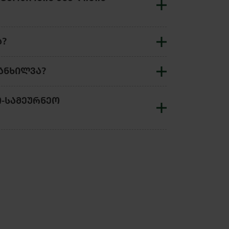
Ა?
ᲐᲜᲮᲘᲚᲕᲐ?
-ᲡᲐᲛᲔᲣᲠᲜᲔᲝ