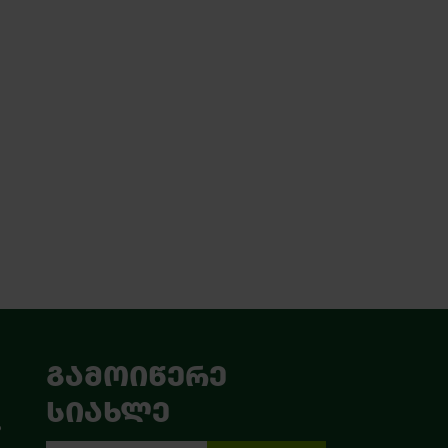
ᲒᲐᲛᲝᲘᲬᲔᲠᲔ
ᲡᲘᲐᲮᲚᲔ
ა