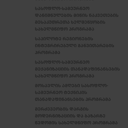
ᲡᲐᲡᲝᲤᲚᲝ-ᲡᲐᲛᲔᲣᲠᲜᲔᲝ
ᲓᲐᲜᲘᲨᲜᲣᲚᲔᲑᲘᲡ ᲛᲘᲬᲘᲡ ᲜᲐᲙᲕᲔᲗᲔᲑᲘᲡ
ᲛᲔᲡᲐᲙᲣᲗᲠᲔᲗᲐ ᲮᲔᲚᲨᲔᲬᲧᲝᲑᲘᲡ
ᲡᲐᲮᲔᲚᲛᲬᲘᲤᲝ ᲞᲠᲝᲒᲠᲐᲛᲐ
ᲡᲐᲞᲘᲚᲝᲢᲔ ᲠᲔᲒᲘᲝᲜᲔᲑᲘᲡ
ᲘᲜᲢᲔᲒᲠᲘᲠᲔᲑᲣᲚᲘ ᲒᲐᲜᲕᲘᲗᲐᲠᲔᲑᲘᲡ
ᲞᲠᲝᲒᲠᲐᲛᲐ
ᲡᲐᲡᲝᲤᲚᲝ-ᲡᲐᲛᲔᲣᲠᲜᲔᲝ
ᲛᲔᲥᲐᲜᲘᲖᲐᲪᲘᲘᲡ ᲗᲐᲜᲐᲓᲐᲤᲘᲜᲐᲜᲡᲔᲑᲘᲡ
ᲡᲐᲮᲔᲚᲛᲬᲘᲤᲝ ᲞᲠᲝᲒᲠᲐᲛᲐ
ᲛᲝᲡᲐᲕᲚᲘᲡ ᲐᲛᲦᲔᲑᲘ ᲡᲐᲡᲝᲤᲚᲝ-
ᲡᲐᲛᲔᲣᲠᲜᲔᲝ ᲢᲔᲥᲜᲘᲙᲘᲡ
ᲗᲐᲜᲐᲓᲐᲤᲘᲜᲐᲜᲡᲔᲑᲘᲡ ᲞᲠᲝᲒᲠᲐᲛᲐ
ᲛᲔᲠᲫᲔᲕᲔᲝᲑᲘᲡ ᲓᲐᲠᲒᲘᲡ
ᲛᲝᲓᲔᲠᲜᲘᲖᲐᲪᲘᲘᲡ ᲓᲐ ᲑᲐᲖᲐᲠᲖᲔ
ᲬᲕᲓᲝᲛᲘᲡ ᲡᲐᲮᲔᲚᲛᲬᲘᲤᲝ ᲞᲠᲝᲒᲠᲐᲛᲐ