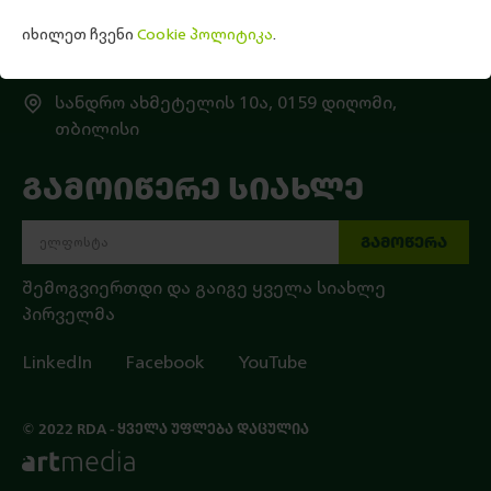
ზარებისთვის)
იხილეთ ჩვენი
Cookie პოლიტიკა
.
info@rda.gov.ge
სანდრო ახმეტელის 10ა, 0159 დიღომი,
თბილისი
ᲒᲐᲛᲝᲘᲬᲔᲠᲔ ᲡᲘᲐᲮᲚᲔ
ᲒᲐᲛᲝᲬᲔᲠᲐ
შემოგვიერთდი და გაიგე ყველა სიახლე
პირველმა
LinkedIn
Facebook
YouTube
© 2022 RDA - ᲧᲕᲔᲚᲐ ᲣᲤᲚᲔᲑᲐ ᲓᲐᲪᲣᲚᲘᲐ