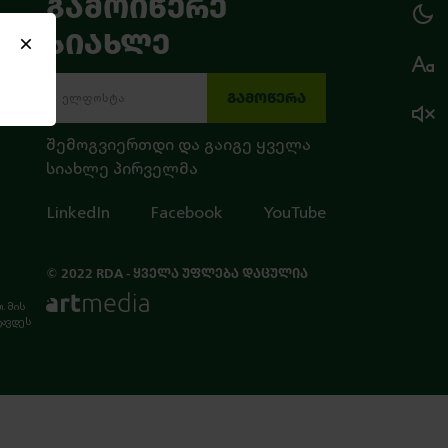
ᲒᲐᲛᲝᲘᲬᲔᲠᲔ
ᲡᲘᲐᲮᲚᲔ
ა
ᲒᲐᲛᲝᲬᲔᲠᲐ
შემოგვიერთდი და გაიგე ყველა
სიახლე პირველმა
LinkedIn
Facebook
YouTube
© 2022 RDA - ᲧᲕᲔᲚᲐ ᲣᲤᲚᲔᲑᲐ ᲓᲐᲪᲣᲚᲘᲐ
. მის
ტავდეს