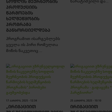
ᲡᲝᲤᲚᲘᲡ ᲛᲔᲣᲠᲜᲔᲝᲑᲘᲡ
ხარატიშვილი და...
ᲞᲠᲝᲓᲣᲥᲪᲘᲘᲡ
ᲬᲐᲠᲛᲝᲔᲑᲘᲡ
ᲮᲔᲚᲨᲔᲬᲧᲝᲑᲘᲡ
ᲞᲠᲝᲒᲠᲐᲛᲐ
ᲒᲐᲜᲮᲝᲠᲪᲘᲔᲚᲓᲔᲑᲐ
პროგრამით ისარგებლებს
ყველა ის პირი რომელთა
მიწის ნაკვეთიც ...
17 ᲐᲞᲠᲘᲚᲘ, 2025 - 12:34
25 ᲐᲞᲠᲘᲚᲘ, 2025 - 10:10
„ᲘᲠᲘᲒᲐᲪᲘᲘᲗ
ᲘᲠᲘᲒᲐᲪᲘᲘᲗ