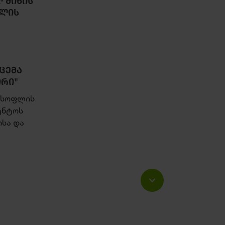
 ᲛᲘᲬᲘᲡ
ᲤᲚᲘᲡ
ᲪᲔᲛᲐ
ᲝᲠᲘ"
 სოფლის
ენტოს
სა და