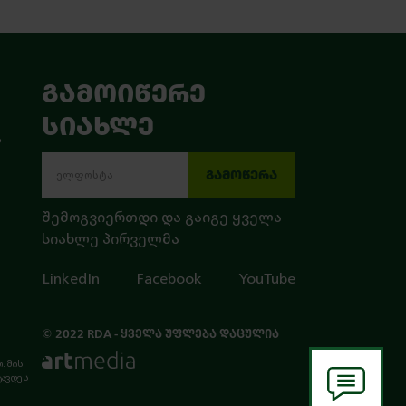
ᲒᲐᲛᲝᲘᲬᲔᲠᲔ
ᲡᲘᲐᲮᲚᲔ
ა
ᲒᲐᲛᲝᲬᲔᲠᲐ
შემოგვიერთდი და გაიგე ყველა
სიახლე პირველმა
LinkedIn
Facebook
YouTube
© 2022 RDA - ᲧᲕᲔᲚᲐ ᲣᲤᲚᲔᲑᲐ ᲓᲐᲪᲣᲚᲘᲐ
. მის
ტავდეს