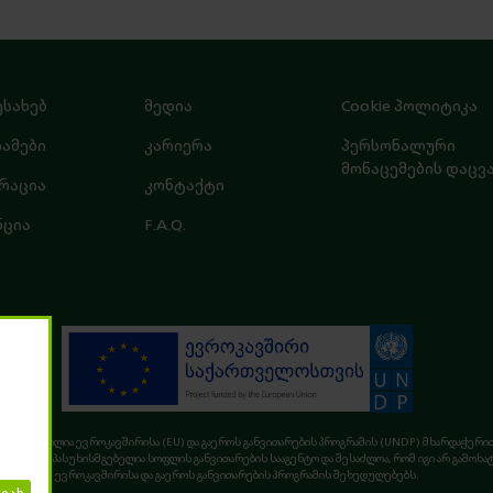
ესახებ
მედია
Cookie პოლიტიკა
ამები
კარიერა
პერსონალური
მონაცემების დაცვ
რაცია
კონტაქტი
ნცია
F.A.Q.
დი შექმნილია ევროკავშირისა (EU) და გაეროს განვითარების პროგრამის (UNDP) მხარდაჭერით
ე სრულად პასუხისმგებელია სოფლის განვითარების სააგენტო და შესაძლოა, რომ იგი არ გამოხა
ევროკავშირისა და გაეროს განვითარების პროგრამის შეხედულებებს.