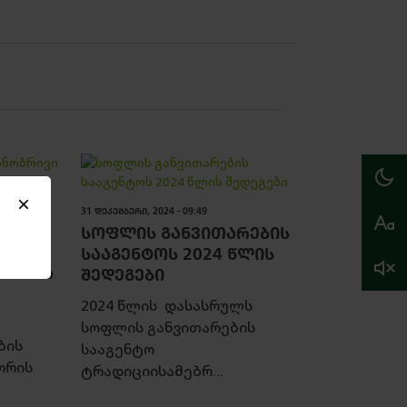
31 ᲓᲔᲙᲔᲛᲑᲔᲠᲘ, 2024 - 09:49
ᲡᲝᲤᲚᲘᲡ ᲒᲐᲜᲕᲘᲗᲐᲠᲔᲑᲘᲡ
Ი
ᲡᲐᲐᲒᲔᲜᲢᲝᲡ 2024 ᲬᲚᲘᲡ
ᲒᲠᲐᲛᲐ
ᲨᲔᲓᲔᲒᲔᲑᲘ
2024 წლის დასასრულს
სოფლის განვითარების
ბის
სააგენტო
ორის
ტრადიციისამებრ...
ა