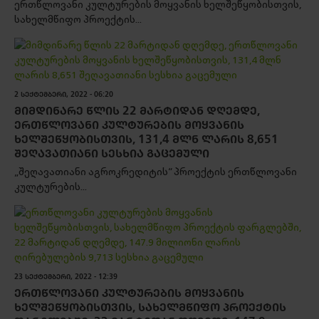
ერთწლოვანი კულტურების მოყვანის ხელშეწყობისთვის,
სახელმწიფო პროექტის...
2 ᲡᲔᲥᲢᲔᲛᲑᲔᲠᲘ, 2022 - 06:20
ᲛᲘᲛᲓᲘᲜᲐᲠᲔ ᲬᲚᲘᲡ 22 ᲛᲐᲠᲢᲘᲓᲐᲜ ᲓᲦᲔᲛᲓᲔ,
ᲔᲠᲗᲬᲚᲝᲕᲐᲜᲘ ᲙᲣᲚᲢᲣᲠᲔᲑᲘᲡ ᲛᲝᲧᲕᲐᲜᲘᲡ
ᲮᲔᲚᲨᲔᲬᲧᲝᲑᲘᲡᲗᲕᲘᲡ, 131,4 ᲛᲚᲜ ᲚᲐᲠᲘᲡ 8,651
ᲨᲔᲦᲐᲕᲐᲗᲘᲐᲜᲘ ᲡᲔᲡᲮᲘᲐ ᲒᲐᲪᲔᲛᲣᲚᲘ
„შეღავათიანი აგროკრედიტის“ პროექტის ერთწლოვანი
კულტურების...
23 ᲡᲔᲥᲢᲔᲛᲑᲔᲠᲘ, 2022 - 12:39
ᲔᲠᲗᲬᲚᲝᲕᲐᲜᲘ ᲙᲣᲚᲢᲣᲠᲔᲑᲘᲡ ᲛᲝᲧᲕᲐᲜᲘᲡ
ᲮᲔᲚᲨᲔᲬᲧᲝᲑᲘᲡᲗᲕᲘᲡ, ᲡᲐᲮᲔᲚᲛᲬᲘᲤᲝ ᲞᲠᲝᲔᲥᲢᲘᲡ