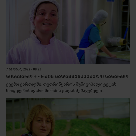
7 ᲘᲕᲚᲘᲡᲘ, 2022 - 08:23
ᲬᲘᲜᲬᲧᲐᲠᲝ + - ᲠᲫᲘᲡ ᲒᲐᲓᲐᲛᲛᲣᲨᲐᲕᲔᲑᲔᲚᲘ ᲡᲐᲬᲐᲠᲛᲝ
ქვემო ქართლში, თეთრიწყაროს მუნიციპალიტეტის
სოფელ წინწყაროში რძის გადამმუშავებელი...