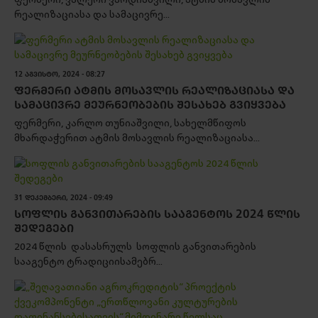
რეალიზაციასა და სამაცივრე...
12 ᲐᲒᲕᲘᲡᲢᲝ, 2024 - 08:27
ᲤᲔᲠᲛᲔᲠᲘ ᲐᲢᲛᲘᲡ ᲛᲝᲡᲐᲕᲚᲘᲡ ᲠᲔᲐᲚᲘᲖᲐᲪᲘᲐᲡᲐ ᲓᲐ
ᲡᲐᲛᲐᲪᲘᲕᲠᲔ ᲛᲔᲣᲠᲜᲔᲝᲑᲔᲑᲘᲡ ᲨᲔᲡᲐᲮᲔᲑ ᲒᲕᲘᲧᲕᲔᲑᲐ
ფერმერი, კარლო თუნიაშვილი, სახელმწიფოს
მხარდაჭერით ატმის მოსავლის რეალიზაციასა...
31 ᲓᲔᲙᲔᲛᲑᲔᲠᲘ, 2024 - 09:49
ᲡᲝᲤᲚᲘᲡ ᲒᲐᲜᲕᲘᲗᲐᲠᲔᲑᲘᲡ ᲡᲐᲐᲒᲔᲜᲢᲝᲡ 2024 ᲬᲚᲘᲡ
ᲨᲔᲓᲔᲒᲔᲑᲘ
2024 წლის დასასრულს სოფლის განვითარების
სააგენტო ტრადიციისამებრ...