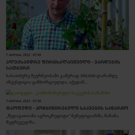
7 ᲘᲕᲚᲘᲡᲘ, 2022 - 07:49
ᲐᲚᲔᲥᲡᲐᲜᲓᲠᲔ ᲤᲘᲠᲪᲮᲐᲚᲐᲘᲨᲕᲘᲚᲘ - ᲕᲐᲠᲓᲔᲑᲘᲡ
ᲡᲐᲗᲑᲣᲠᲘ
სასათბურე მეურნეობაში ჯამურად 300,000 ლარამდე
ინვესტიცია განხორციელდა, აქედან,...
7 ᲘᲕᲚᲘᲡᲘ, 2022 - 07:58
ᲢᲐᲝᲤᲣᲓᲘ - ᲙᲝᲛᲑᲘᲜᲘᲠᲔᲑᲣᲚᲘ ᲡᲐᲙᲕᲔᲑᲘᲡ ᲡᲐᲬᲐᲠᲛᲝ
„შეღავათიანი აგროკრედიტი“ ბენეფიციარმა, მანანა
მეტრეველმა...