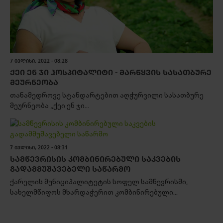
7 ᲘᲕᲚᲘᲡᲘ, 2022 - 08:28
ᲥᲔᲘ ᲔᲜ ᲯᲘ ᲰᲝᲡᲞᲘᲢᲐᲚᲘᲢᲘ - ᲛᲐᲠᲬᲧᲕᲘᲡ ᲡᲐᲡᲐᲗᲑᲣᲠᲔ
ᲛᲔᲣᲠᲜᲔᲝᲑᲐ
თანამედროვე სტანდარტებით აღჭურვილი სასათბურე
მეურნეობა „ქეი ენ ჯი...
7 ᲘᲕᲚᲘᲡᲘ, 2022 - 08:31
ᲡᲐᲛᲬᲔᲕᲠᲘᲡᲘᲡ ᲙᲝᲛᲑᲘᲜᲘᲠᲔᲑᲣᲚᲘ ᲡᲐᲙᲕᲔᲑᲘᲡ
ᲒᲐᲓᲐᲛᲛᲣᲨᲐᲕᲔᲑᲔᲚᲘ ᲡᲐᲬᲐᲠᲛᲝ
ქარელის მუნიციპალიტეტის სოფელ სამწევრისში,
სახელმწიფოს მხარდაჭერით კომბინირებული...