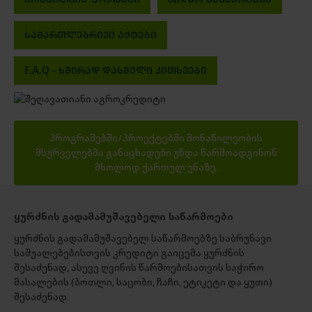
ᲡᲐᲛᲐᲠᲗᲚᲔᲑᲠᲘᲕᲘ ᲐᲥᲢᲔᲑᲘ
F.A.Q - ᲮᲨᲘᲠᲐᲓ ᲓᲐᲡᲛᲣᲚᲘ ᲙᲘᲗᲮᲕᲔᲑᲘ
პროგრამებში/პროექტებში მონაწილეობის
მსურველებმა განაცხადები უნდა წარმოადგინონ
მხოლოდ ქართულ ენაზე.
ყურძნის გადამამუშავებელი საწარმოები
ყურძნის გადამამუშავებელ საწარმოებზე საბრუნავი
საშუალებებისთვის კრედიტი გაიცემა ყურძნის
შესაძენად, ასევე ღვინის წარმოებისათვის საჭირო
მასალების (ბოთლი, საცობი, ჩაჩი, ეტიკეტი და ყუთი)
შესაძენად.