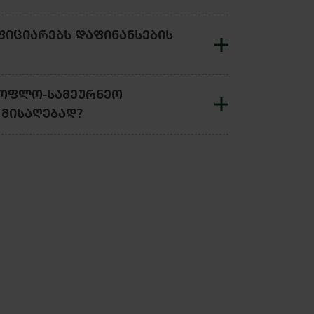
ᲤᲘᲪᲘᲐᲠᲔᲑᲡ ᲓᲐᲤᲘᲜᲐᲜᲡᲔᲑᲘᲡ
ᲐᲡᲝᲤᲚᲝ-ᲡᲐᲛᲔᲣᲠᲜᲔᲝ
 ᲛᲘᲡᲐᲦᲔᲑᲐᲓ?