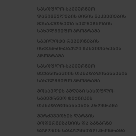
ᲡᲐᲡᲝᲤᲚᲝ-ᲡᲐᲛᲔᲣᲠᲜᲔᲝ
ᲓᲐᲜᲘᲨᲜᲣᲚᲔᲑᲘᲡ ᲛᲘᲬᲘᲡ ᲜᲐᲙᲕᲔᲗᲔᲑᲘᲡ
ᲛᲔᲡᲐᲙᲣᲗᲠᲔᲗᲐ ᲮᲔᲚᲨᲔᲬᲧᲝᲑᲘᲡ
ᲡᲐᲮᲔᲚᲛᲬᲘᲤᲝ ᲞᲠᲝᲒᲠᲐᲛᲐ
ᲡᲐᲞᲘᲚᲝᲢᲔ ᲠᲔᲒᲘᲝᲜᲔᲑᲘᲡ
ᲘᲜᲢᲔᲒᲠᲘᲠᲔᲑᲣᲚᲘ ᲒᲐᲜᲕᲘᲗᲐᲠᲔᲑᲘᲡ
ᲞᲠᲝᲒᲠᲐᲛᲐ
ᲡᲐᲡᲝᲤᲚᲝ-ᲡᲐᲛᲔᲣᲠᲜᲔᲝ
ᲛᲔᲥᲐᲜᲘᲖᲐᲪᲘᲘᲡ ᲗᲐᲜᲐᲓᲐᲤᲘᲜᲐᲜᲡᲔᲑᲘᲡ
ᲡᲐᲮᲔᲚᲛᲬᲘᲤᲝ ᲞᲠᲝᲒᲠᲐᲛᲐ
ᲛᲝᲡᲐᲕᲚᲘᲡ ᲐᲛᲦᲔᲑᲘ ᲡᲐᲡᲝᲤᲚᲝ-
ᲡᲐᲛᲔᲣᲠᲜᲔᲝ ᲢᲔᲥᲜᲘᲙᲘᲡ
ᲗᲐᲜᲐᲓᲐᲤᲘᲜᲐᲜᲡᲔᲑᲘᲡ ᲞᲠᲝᲒᲠᲐᲛᲐ
ᲛᲔᲠᲫᲔᲕᲔᲝᲑᲘᲡ ᲓᲐᲠᲒᲘᲡ
ᲛᲝᲓᲔᲠᲜᲘᲖᲐᲪᲘᲘᲡ ᲓᲐ ᲑᲐᲖᲐᲠᲖᲔ
ᲬᲕᲓᲝᲛᲘᲡ ᲡᲐᲮᲔᲚᲛᲬᲘᲤᲝ ᲞᲠᲝᲒᲠᲐᲛᲐ