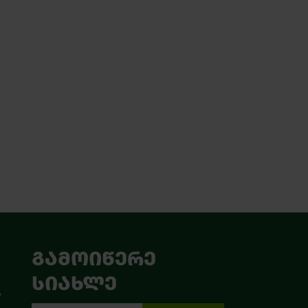
ᲒᲐᲛᲝᲘᲬᲔᲠᲔ
ᲡᲘᲐᲮᲚᲔ
ა