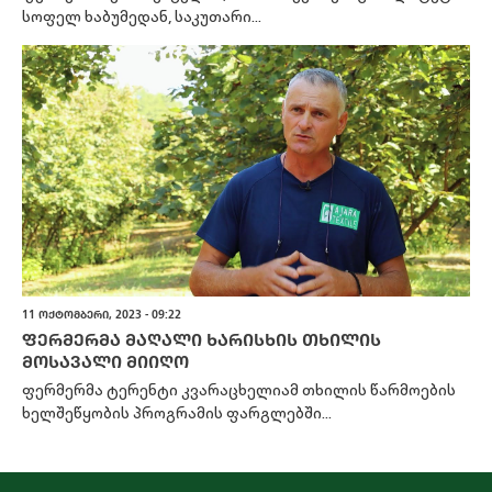
სოფელ ხაბუმედან, საკუთარი...
11 ᲝᲥᲢᲝᲛᲑᲔᲠᲘ, 2023 - 09:22
ᲤᲔᲠᲛᲔᲠᲛᲐ ᲛᲐᲦᲐᲚᲘ ᲮᲐᲠᲘᲡᲮᲘᲡ ᲗᲮᲘᲚᲘᲡ
ᲛᲝᲡᲐᲕᲐᲚᲘ ᲛᲘᲘᲦᲝ
ფერმერმა ტერენტი კვარაცხელიამ თხილის წარმოების
ხელშეწყობის პროგრამის ფარგლებში...