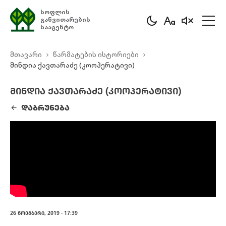
სოფლის
განვითარების
სააგენტო
მთავარი
წარმატების ისტორიები
მინდია ქავთარაძე (კოოპერატივი)
ᲛᲘᲜᲓᲘᲐ ᲥᲐᲕᲗᲐᲠᲐᲫᲔ (ᲙᲝᲝᲞᲔᲠᲐᲢᲘᲕᲘ)
ᲓᲐᲑᲠᲣᲜᲔᲑᲐ
26 ᲜᲝᲔᲛᲑᲔᲠᲘ, 2019 - 17:39