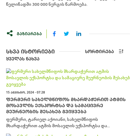
წელიწადში 300 000 ნერგის წარმოება.
ᲒᲐᲖᲘᲐᲠᲔᲑᲐ
ᲡᲮᲕᲐ ᲘᲡᲢᲝᲠᲘᲔᲑᲘ
ᲡᲝᲠᲢᲘᲠᲔᲑᲐ
ᲧᲕᲔᲚᲐᲡ ᲜᲐᲮᲕᲐ
15 ᲐᲒᲕᲘᲡᲢᲝ, 2024 - 07:28
ᲤᲔᲠᲛᲔᲠᲘ ᲡᲐᲮᲔᲚᲛᲬᲘᲤᲝᲡ ᲛᲮᲐᲠᲓᲐᲭᲔᲠᲘᲗ ᲐᲢᲛᲘᲡ
ᲛᲝᲡᲐᲕᲚᲘᲡ ᲔᲥᲡᲞᲝᲠᲢᲡᲐ ᲓᲐ ᲡᲐᲛᲐᲪᲘᲕᲠᲔ
ᲛᲔᲣᲠᲜᲔᲝᲑᲘᲡ ᲨᲔᲡᲐᲮᲔᲑ ᲒᲕᲘᲧᲕᲔᲑᲐ
ფერმერი, ტარიელ აქოიანი, სახელმწიფოს
მხარდაჭერით ატმის მოსავლის ექსპორტსა და...