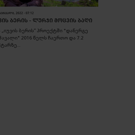
ᲑᲔᲠᲕᲐᲚᲘ, 2022 - 07:12
ᲕᲘᲡ ᲑᲔᲠᲘᲡ - ᲚᲣᲠᲯᲘ ᲛᲝᲪᲕᲘᲡ ᲑᲐᲦᲘ
 „იუვის ბერის“ პროექტში "დანერგე
მავალი" 2016 წელს ჩაერთო და 7.2
ტარზე...