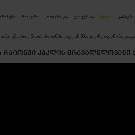
რეესტრი
გრამები
კოოპერაცია
ექსტენცია
მედია
კარიერა
ნიაზოვმა, ბოლნისის რაიონში კაკლის მრავალწლოვანი ბაღი გ
Ს ᲠᲐᲘᲝᲜᲨᲘ ᲙᲐᲙᲚᲘᲡ ᲛᲠᲐᲕᲐᲚᲬᲚᲝᲕᲐᲜᲘ Ბ