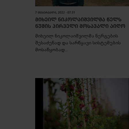
7 ᲗᲔᲑᲔᲠᲕᲐᲚᲘ, 2022 - 07:31
ᲛᲘᲮᲔᲘᲚ ᲜᲘᲙᲝᲚᲐᲘᲨᲕᲘᲚᲛᲐ ᲬᲔᲚᲡ
ᲜᲣᲨᲘᲡ ᲞᲘᲠᲕᲔᲚᲘ ᲛᲝᲡᲐᲕᲐᲚᲘ ᲐᲘᲦᲝ
მიხეილ ნიკოლაიშვილმა ნერგების
შესაძენად და სარწყავი სისტემების
მოსაწყობად...