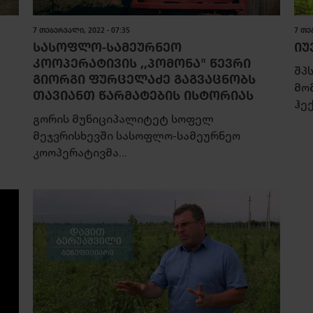
7 ᲗᲔᲑᲔᲠᲕᲐᲚᲘ, 2022 - 07:35
7 ᲗᲔ
ᲡᲐᲡᲝᲤᲚᲝ-ᲡᲐᲛᲔᲣᲠᲜᲔᲝ
ᲘᲣ
ᲙᲝᲝᲞᲔᲠᲐᲢᲘᲕᲘᲡ ,,ᲞᲝᲛᲝᲜᲐ" ᲬᲔᲕᲠᲘ
შპს
ᲒᲘᲝᲠᲒᲘ ᲤᲣᲠᲪᲔᲚᲐᲫᲔ ᲒᲐᲒᲕᲐᲪᲜᲝᲑᲡ
მო
ᲗᲐᲕᲘᲐᲜᲗ ᲬᲐᲠᲛᲐᲢᲔᲑᲘᲡ ᲘᲡᲢᲝᲠᲘᲐᲡ
ჰექ
გორის მუნიციპალიტეტ სოფელ
მეჯვრისხევში სასოფლო-სამეურნეო
კოოპერატივმა...