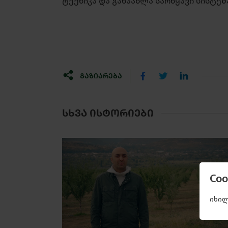
ტექნიკა და განაახლა სარწყავი სისტემ
ᲒᲐᲖᲘᲐᲠᲔᲑᲐ
ᲡᲮᲕᲐ ᲘᲡᲢᲝᲠᲘᲔᲑᲘ
Co
იხილ