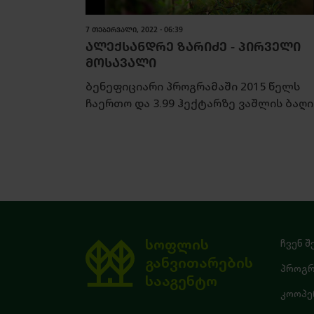
7 ᲗᲔᲑᲔᲠᲕᲐᲚᲘ, 2022 - 06:39
ᲐᲚᲔᲥᲡᲐᲜᲓᲠᲔ ᲖᲐᲠᲘᲫᲔ - ᲞᲘᲠᲕᲔᲚᲘ
ᲛᲝᲡᲐᲕᲐᲚᲘ
ბენეფიციარი პროგრამაში 2015 წელს
ჩაერთო და 3.99 ჰექტარზე ვაშლის ბაღის
სოფლის
ჩვენ შ
განვითარების
პროგრ
სააგენტო
კოოპე