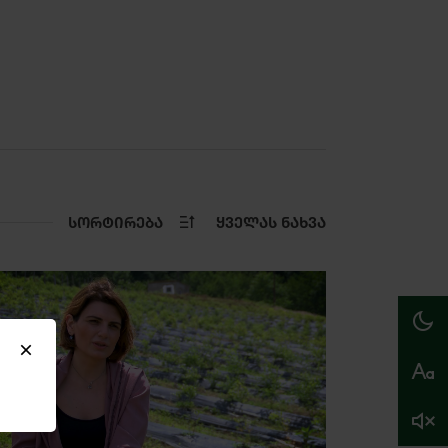
ᲡᲝᲠᲢᲘᲠᲔᲑᲐ
ᲧᲕᲔᲚᲐᲡ ᲜᲐᲮᲕᲐ