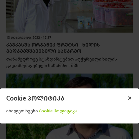
13 ᲗᲔᲑᲔᲠᲕᲐᲚᲘ, 2022 - 17:37
ᲙᲐᲕᲙᲐᲡᲣᲡ ᲝᲠᲒᲐᲜᲘᲙ ᲤᲠᲣᲢᲡᲘ - ᲮᲘᲚᲘᲡ
ᲒᲐᲓᲐᲛᲛᲣᲨᲐᲕᲔᲑᲔᲚᲘ ᲡᲐᲬᲐᲠᲛᲝ
თანამედროვე სტანდარტებით აღჭურვილი ხილის
გადამმუშავებელი საწარმო - შპს...
Cookie პოლიტიკა
იხილეთ ჩვენი
Cookie პოლიტიკა
.