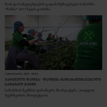
ჩაის და სანელებლების გადამამუშავებელი საწარმო
"მანნა" 2017 წელს გაიხსნა
7 ᲗᲔᲑᲔᲠᲕᲐᲚᲘ, 2022 - 06:55
ᲥᲐᲠᲗᲣᲚᲘ ᲓᲐᲤᲜᲐ - ᲓᲐᲤᲜᲘᲡ ᲒᲐᲓᲐᲛᲐᲛᲣᲨᲐᲕᲔᲑᲔᲚᲘ
ᲡᲐᲬᲐᲠᲛᲝ ᲕᲐᲜᲨᲘ
საწარმოს შექმნის ფინანსური მხარდაჭერა „სოფლის
მეურნეობის პროდუქციის...