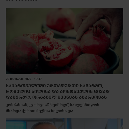
20 ᲘᲐᲜᲕᲐᲠᲘ, 2022 - 10:37
ᲡᲐᲥᲐᲠᲗᲕᲔᲚᲝᲨᲘ ᲔᲠᲗᲐᲓᲔᲠᲗᲘ ᲡᲐᲬᲐᲠᲛᲝ,
ᲠᲝᲛᲔᲚᲘᲪ ᲮᲘᲚᲘᲡᲐ ᲓᲐ ᲑᲝᲡᲢᲜᲔᲣᲚᲘᲡ ᲪᲘᲕᲐᲓ
ᲓᲐᲬᲣᲠᲣᲚ, ᲝᲠᲒᲐᲜᲣᲚ ᲬᲕᲔᲜᲔᲑᲡ ᲐᲬᲐᲠᲛᲝᲔᲑᲡ
კომპანიამ, ,,ჯორჯიაზ ნეიჩრლ”, სახელმწიფოს
მხარდაჭერით შექმნა ხილისა და...