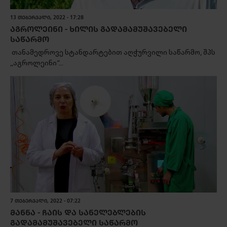
13 ᲗᲔᲑᲔᲠᲕᲐᲚᲘ, 2022 - 17:28
ᲐᲒᲠᲝᲚᲔᲘᲜᲘ - ᲮᲘᲚᲘᲡ ᲒᲐᲓᲐᲛᲐᲛᲣᲨᲐᲕᲔᲑᲔᲚᲘ
ᲡᲐᲬᲐᲠᲛᲝ
თანამედროვე სტანდარტებით აღჭურვილი საწარმო, შპს
„აგროლეინი“...
7 ᲗᲔᲑᲔᲠᲕᲐᲚᲘ, 2022 - 07:22
ᲛᲐᲜᲜᲐ - ᲩᲐᲘᲡ ᲓᲐ ᲡᲐᲜᲔᲚᲔᲑᲚᲔᲑᲘᲡ
ᲒᲐᲓᲐᲛᲐᲛᲣᲨᲐᲕᲔᲑᲔᲚᲘ ᲡᲐᲬᲐᲠᲛᲝ