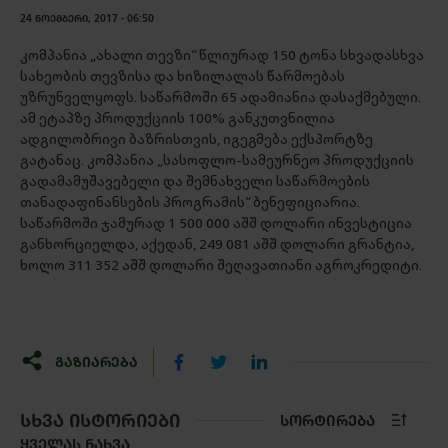
24 ᲜᲝᲔᲛᲑᲔᲠᲘ, 2017 - 06:50
კომპანია „ახალი თევზი“ წლიურად 150 ტონა სხვადასხვა
სახეობის თევზისა და ხიზილალას წარმოებას
უზრუნველყოფს. საწარმოში 65 ადამიანია დასაქმებული.
ამ ეტაპზე პროდუქციის 100% განკუთვნილია
ადგილობრივი ბაზრისთვის, იგეგმება ექსპორტზე
გატანაც. კომპანია „სასოფლო-სამეურნეო პროდუქციის
გადამამუშავებელი და შემნახველი საწარმოების
თანადაფინანსების პროგრამის“ ბენეფიციარია.
საწარმოში ჯამურად 1 500 000 აშშ დოლარი ინვესტიცია
განხორციელდა, აქედან, 249 081 აშშ დოლარი გრანტია,
ხოლო 311 352 აშშ დოლარი შეღავათიანი აგროკრედიტი.
ᲒᲐᲖᲘᲐᲠᲔᲑᲐ
ᲡᲮᲕᲐ ᲘᲡᲢᲝᲠᲘᲔᲑᲘ
ᲡᲝᲠᲢᲘᲠᲔᲑᲐ
ᲧᲕᲔᲚᲐᲡ ᲜᲐᲮᲕᲐ