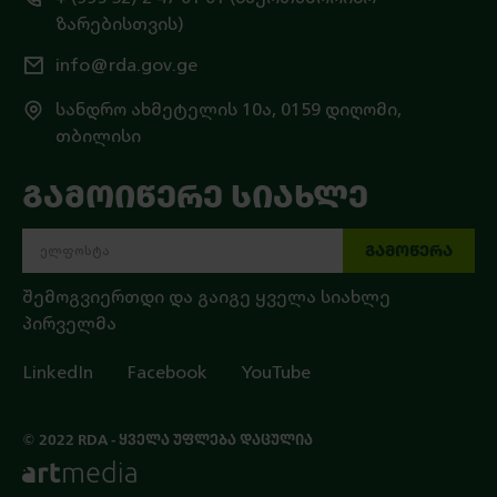
ზარებისთვის)
info@rda.gov.ge
სანდრო ახმეტელის 10ა, 0159 დიღომი,
თბილისი
ᲒᲐᲛᲝᲘᲬᲔᲠᲔ ᲡᲘᲐᲮᲚᲔ
ᲒᲐᲛᲝᲬᲔᲠᲐ
შემოგვიერთდი და გაიგე ყველა სიახლე
პირველმა
LinkedIn
Facebook
YouTube
© 2022 RDA - ᲧᲕᲔᲚᲐ ᲣᲤᲚᲔᲑᲐ ᲓᲐᲪᲣᲚᲘᲐ