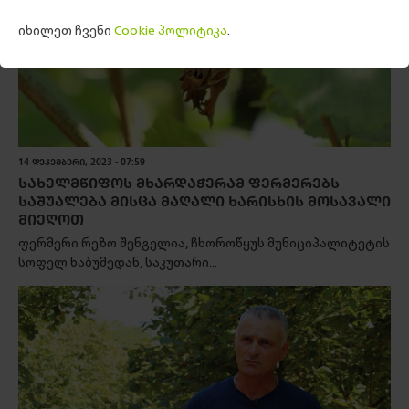
იხილეთ ჩვენი
Cookie პოლიტიკა
.
14 ᲓᲔᲙᲔᲛᲑᲔᲠᲘ, 2023 - 07:59
ᲡᲐᲮᲔᲚᲛᲬᲘᲤᲝᲡ ᲛᲮᲐᲠᲓᲐᲭᲔᲠᲐᲛ ᲤᲔᲠᲛᲔᲠᲔᲑᲡ
ᲡᲐᲨᲣᲐᲚᲔᲑᲐ ᲛᲘᲡᲪᲐ ᲛᲐᲦᲐᲚᲘ ᲮᲐᲠᲘᲡᲮᲘᲡ ᲛᲝᲡᲐᲕᲐᲚᲘ
ᲛᲘᲔᲦᲝᲗ
ფერმერი რეზო შენგელია, ჩხოროწყუს მუნიციპალიტეტის
სოფელ ხაბუმედან, საკუთარი...