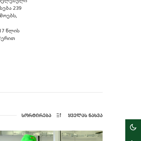
ციელებული
სება 239
მოებს,
17 წლის
ჭერით
ᲡᲝᲠᲢᲘᲠᲔᲑᲐ
ᲧᲕᲔᲚᲐᲡ ᲜᲐᲮᲕᲐ