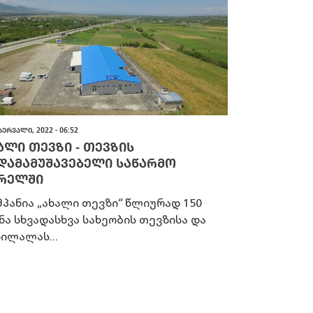
ᲑᲔᲠᲕᲐᲚᲘ, 2022 - 06:52
ᲐᲚᲘ ᲗᲔᲕᲖᲘ - ᲗᲔᲕᲖᲘᲡ
ᲓᲐᲛᲐᲛᲣᲨᲐᲕᲔᲑᲔᲚᲘ ᲡᲐᲬᲐᲠᲛᲝ
ᲠᲔᲚᲨᲘ
მპანია „ახალი თევზი“ წლიურად 150
ნა სხვადასხვა სახეობის თევზისა და
ზილალას...