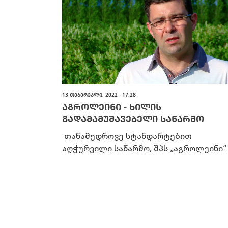
13 ᲗᲔᲑᲔᲠᲕᲐᲚᲘ, 2022 - 17:28
ᲐᲒᲠᲝᲚᲔᲘᲜᲘ - ᲮᲘᲚᲘᲡ
ᲒᲐᲓᲐᲛᲐᲛᲣᲨᲐᲕᲔᲑᲔᲚᲘ ᲡᲐᲬᲐᲠᲛᲝ
თანამედროვე სტანდარტებით
აღჭურვილი საწარმო, შპს „აგროლეინი“..