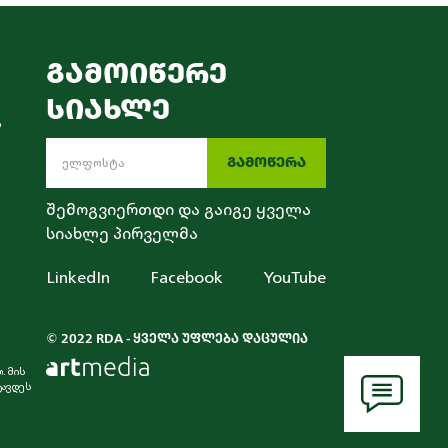
ᲒᲐᲛᲝᲘᲬᲔᲠᲔ
ᲡᲘᲐᲮᲚᲔ
ა
ᲒᲐᲛᲝᲬᲔᲠᲐ
შემოგვიერთდი და გაიგე ყველა
სიახლე პირველმა
LinkedIn
Facebook
YouTube
© 2022 RDA - ᲧᲕᲔᲚᲐ ᲣᲤᲚᲔᲑᲐ ᲓᲐᲪᲣᲚᲘᲐ
. მის
ტავდეს