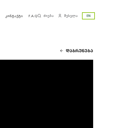
ძიება
შესვლა
EN
კონტაქტი
F.A.Q
ᲓᲐᲑᲠᲣᲜᲔᲑᲐ