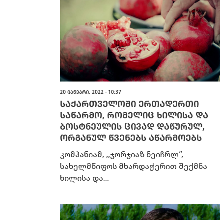
20 ᲘᲐᲜᲕᲐᲠᲘ, 2022 - 10:37
ᲡᲐᲥᲐᲠᲗᲕᲔᲚᲝᲨᲘ ᲔᲠᲗᲐᲓᲔᲠᲗᲘ
ᲡᲐᲬᲐᲠᲛᲝ, ᲠᲝᲛᲔᲚᲘᲪ ᲮᲘᲚᲘᲡᲐ ᲓᲐ
ᲑᲝᲡᲢᲜᲔᲣᲚᲘᲡ ᲪᲘᲕᲐᲓ ᲓᲐᲬᲣᲠᲣᲚ,
ᲝᲠᲒᲐᲜᲣᲚ ᲬᲕᲔᲜᲔᲑᲡ ᲐᲬᲐᲠᲛᲝᲔᲑᲡ
კომპანიამ, ,,ჯორჯიაზ ნეიჩრლ”,
სახელმწიფოს მხარდაჭერით შექმნა
ხილისა და...