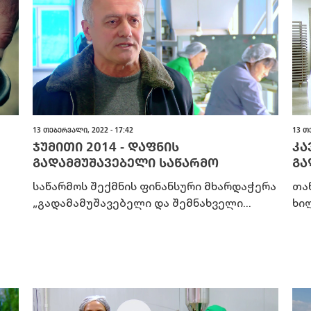
13 ᲗᲔᲑᲔᲠᲕᲐᲚᲘ, 2022 - 17:42
13 Თ
ᲯᲣᲛᲘᲗᲘ 2014 - ᲓᲐᲤᲜᲘᲡ
ᲙᲐ
ᲒᲐᲓᲐᲛᲛᲣᲨᲐᲕᲔᲑᲔᲚᲘ ᲡᲐᲬᲐᲠᲛᲝ
ᲒᲐ
საწარმოს შექმნის ფინანსური მხარდაჭერა
თა
„გადამამუშავებელი და შემნახველი...
ხილ