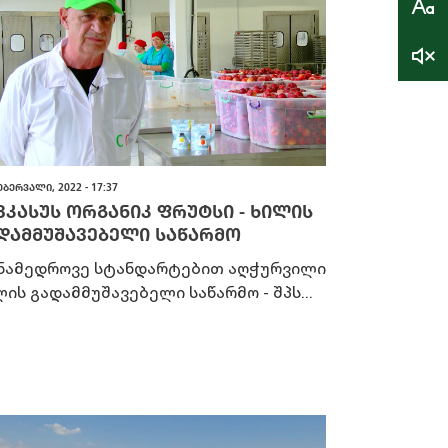
ᲔᲑᲔᲠᲕᲐᲚᲘ, 2022 - 17:37
ᲕᲙᲐᲡᲣᲡ ᲝᲠᲒᲐᲜᲘᲙ ᲤᲠᲣᲢᲡᲘ - ᲮᲘᲚᲘᲡ
ᲓᲐᲛᲛᲣᲨᲐᲕᲔᲑᲔᲚᲘ ᲡᲐᲬᲐᲠᲛᲝ
ნამედროვე სტანდარტებით აღჭურვილი
ის გადამმუშავებელი საწარმო - შპს...