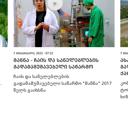
7 ᲗᲔᲑᲔᲠᲕᲐᲚᲘ, 2022 - 07:22
7 ᲗᲔ
ᲛᲐᲜᲜᲐ - ᲩᲐᲘᲡ ᲓᲐ ᲡᲐᲜᲔᲚᲔᲑᲚᲔᲑᲘᲡ
ᲐᲮ
ᲒᲐᲓᲐᲛᲐᲛᲣᲨᲐᲕᲔᲑᲔᲚᲘ ᲡᲐᲬᲐᲠᲛᲝ
ᲒᲐ
ᲥᲐ
ჩაის და სანელებლების
კო
.
გადამამუშავებელი საწარმო "მანნა" 2017
ტო
წელს გაიხსნა
ხი