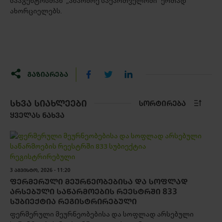
სააგენტოსთან „აწარმოე საქართველოში“ ერთად
ახორციელებს.
ᲒᲐᲖᲘᲐᲠᲔᲑᲐ
ᲡᲮᲕᲐ ᲡᲘᲐᲮᲚᲔᲔᲑᲘ
ᲡᲝᲠᲢᲘᲠᲔᲑᲐ
ᲧᲕᲔᲚᲐᲡ ᲜᲐᲮᲕᲐ
3 ᲐᲒᲕᲘᲡᲢᲝ, 2026 - 11:20
ᲤᲔᲠᲛᲔᲠᲣᲚᲘ ᲛᲔᲣᲠᲜᲔᲝᲑᲔᲑᲘᲡᲐ ᲓᲐ ᲡᲝᲤᲚᲐᲓ
ᲐᲠᲡᲔᲑᲣᲚᲘ ᲡᲐᲬᲐᲠᲛᲝᲔᲑᲘᲡ ᲠᲔᲔᲡᲢᲠᲨᲘ 833
ᲡᲣᲑᲘᲔᲥᲢᲘᲐ ᲠᲔᲒᲘᲡᲢᲠᲘᲠᲔᲑᲣᲚᲘ
ფერმერული მეურნეობებისა და სოფლად არსებული