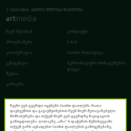
© 2022 RDA - ᲧᲕᲔᲚᲐ ᲣᲤᲚᲔᲑᲐ ᲓᲐᲪᲣᲚᲘᲐ
ჩვენ შესახებ
კონტაქტი
პროგრამები
F.A.Q.
კოოპერაცია
Cookie პოლიტიკა
ექსტენცია
პერსონალური მონაცემების
დაცვა
მედია
კარიერა
ჩვენი ვებ-გვერდი იყენებს Cookie ფაილებს, რათა
დავხვეწოთ და გავაუმჯობესოთ ჩვენ მიერ შეთავაზებული
მომსახურება და თქვენ მიერ ვებ-გვერდზე ნავიგაციის
გამოცდილება. ღილაკზე „არა“-ს დაჭერის შემთხვევაში
თქვენ უარს აცხადებთ Cookie ფაილების გამოყენებაზე,