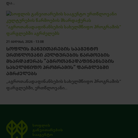
და...
21 ᲘᲕᲚᲘᲡᲘ, 2026 - 13:08
ᲡᲝᲤᲚᲘᲡ ᲒᲐᲜᲕᲘᲗᲐᲠᲔᲑᲘᲡ ᲡᲐᲐᲒᲔᲜᲢᲝ
ᲔᲠᲗᲬᲚᲝᲕᲐᲜᲘ ᲙᲣᲚᲢᲣᲠᲔᲑᲘᲡ ᲬᲐᲠᲛᲝᲔᲑᲘᲡ
ᲛᲮᲐᲠᲓᲐᲭᲔᲠᲐᲡ “ᲐᲒᲠᲝᲗᲐᲜᲐᲓᲐᲤᲘᲜᲐᲜᲡᲔᲑᲘᲡ
ᲡᲐᲮᲔᲚᲛᲬᲘᲤᲝ ᲞᲠᲝᲒᲠᲐᲛᲘᲡ” ᲤᲐᲠᲒᲚᲔᲑᲨᲘ
ᲐᲒᲠᲫᲔᲚᲔᲑᲡ
„აგროთანადაფინანსების სახელმწიფო პროგრამის“
ფარგლებში, ერთწლოვანი...
სოფლის
განვითარების
სააგენტო