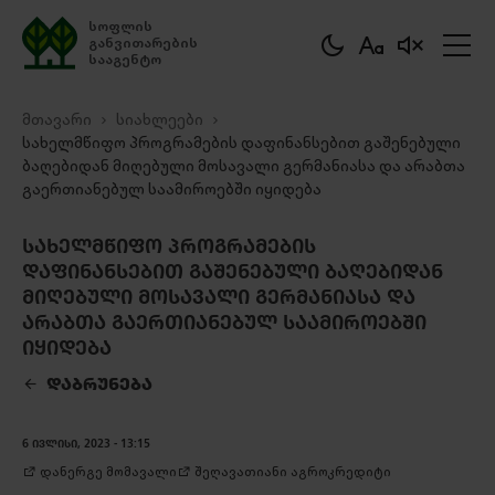
სოფლის
განვითარების
სააგენტო
მთავარი
სიახლეები
სახელმწიფო პროგრამების დაფინანსებით გაშენებული
ბაღებიდან მიღებული მოსავალი გერმანიასა და არაბთა
გაერთიანებულ საამიროებში იყიდება
ᲡᲐᲮᲔᲚᲛᲬᲘᲤᲝ ᲞᲠᲝᲒᲠᲐᲛᲔᲑᲘᲡ
ᲓᲐᲤᲘᲜᲐᲜᲡᲔᲑᲘᲗ ᲒᲐᲨᲔᲜᲔᲑᲣᲚᲘ ᲑᲐᲦᲔᲑᲘᲓᲐᲜ
ᲛᲘᲦᲔᲑᲣᲚᲘ ᲛᲝᲡᲐᲕᲐᲚᲘ ᲒᲔᲠᲛᲐᲜᲘᲐᲡᲐ ᲓᲐ
ᲐᲠᲐᲑᲗᲐ ᲒᲐᲔᲠᲗᲘᲐᲜᲔᲑᲣᲚ ᲡᲐᲐᲛᲘᲠᲝᲔᲑᲨᲘ
ᲘᲧᲘᲓᲔᲑᲐ
ᲓᲐᲑᲠᲣᲜᲔᲑᲐ
ᲒᲐᲓᲛᲝᲬᲔᲠᲐ
6 ᲘᲕᲚᲘᲡᲘ, 2023 - 13:15
დანერგე მომავალი
შეღავათიანი აგროკრედიტი