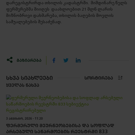
დარეგისტრირდა თხილის კადასტრში. მიმდინარე წელს
ფერმერებმა მიიღეს დაახლოებით 21 მლნ ლარის
მიზნობრივი დახმარება, თხილის ბაღების მოვლის
საშუალებების შესაძენად.
ᲒᲐᲖᲘᲐᲠᲔᲑᲐ
ᲡᲮᲕᲐ ᲡᲘᲐᲮᲚᲔᲔᲑᲘ
ᲡᲝᲠᲢᲘᲠᲔᲑᲐ
ᲧᲕᲔᲚᲐᲡ ᲜᲐᲮᲕᲐ
3 ᲐᲒᲕᲘᲡᲢᲝ, 2026 - 11:20
ᲤᲔᲠᲛᲔᲠᲣᲚᲘ ᲛᲔᲣᲠᲜᲔᲝᲑᲔᲑᲘᲡᲐ ᲓᲐ ᲡᲝᲤᲚᲐᲓ
ᲐᲠᲡᲔᲑᲣᲚᲘ ᲡᲐᲬᲐᲠᲛᲝᲔᲑᲘᲡ ᲠᲔᲔᲡᲢᲠᲨᲘ 833