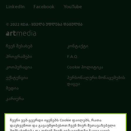
LinkedIn
Facebook
YouTube
© 2022 RDA - ᲧᲕᲔᲚᲐ ᲣᲤᲚᲔᲑᲐ ᲓᲐᲪᲣᲚᲘᲐ
ჩვენ შესახებ
კონტაქტი
პროგრამები
F.A.Q.
კოოპერაცია
Cookie პოლიტიკა
ექსტენცია
პერსონალური მონაცემების
დაცვა
მედია
კარიერა
ჩვენი ვებ-გვერდი იყენებს Cookie ფაილებს, რათა
დავხვეწოთ და გავაუმჯობესოთ ჩვენ მიერ შეთავაზებული
მომსახურება და თქვენ მიერ ვებ-გვერდზე ნავიგაციის