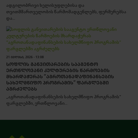
ადგილობრივი ხელისუფლებისა და
თვითმმართველობის წარმომადგენლებს, ფერმერებსა
და...
21 ᲘᲕᲚᲘᲡᲘ, 2026 - 13:08
ᲡᲝᲤᲚᲘᲡ ᲒᲐᲜᲕᲘᲗᲐᲠᲔᲑᲘᲡ ᲡᲐᲐᲒᲔᲜᲢᲝ
ᲔᲠᲗᲬᲚᲝᲕᲐᲜᲘ ᲙᲣᲚᲢᲣᲠᲔᲑᲘᲡ ᲬᲐᲠᲛᲝᲔᲑᲘᲡ
ᲛᲮᲐᲠᲓᲐᲭᲔᲠᲐᲡ “ᲐᲒᲠᲝᲗᲐᲜᲐᲓᲐᲤᲘᲜᲐᲜᲡᲔᲑᲘᲡ
ᲡᲐᲮᲔᲚᲛᲬᲘᲤᲝ ᲞᲠᲝᲒᲠᲐᲛᲘᲡ” ᲤᲐᲠᲒᲚᲔᲑᲨᲘ
ᲐᲒᲠᲫᲔᲚᲔᲑᲡ
„აგროთანადაფინანსების სახელმწიფო პროგრამის“
ფარგლებში, ერთწლოვანი...