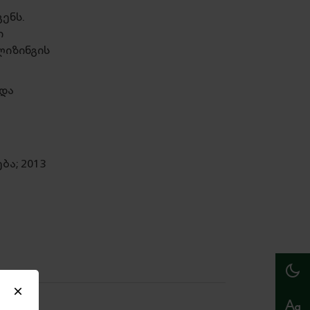
გენს.
ი
ლიზინგის
 და
ა; 2013