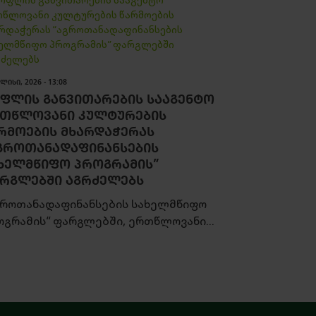
ᲚᲘᲡᲘ, 2026 - 13:08
ᲤᲚᲘᲡ ᲒᲐᲜᲕᲘᲗᲐᲠᲔᲑᲘᲡ ᲡᲐᲐᲒᲔᲜᲢᲝ
ᲗᲬᲚᲝᲕᲐᲜᲘ ᲙᲣᲚᲢᲣᲠᲔᲑᲘᲡ
ᲠᲛᲝᲔᲑᲘᲡ ᲛᲮᲐᲠᲓᲐᲭᲔᲠᲐᲡ
ᲒᲠᲝᲗᲐᲜᲐᲓᲐᲤᲘᲜᲐᲜᲡᲔᲑᲘᲡ
ᲮᲔᲚᲛᲬᲘᲤᲝ ᲞᲠᲝᲒᲠᲐᲛᲘᲡ”
ᲠᲒᲚᲔᲑᲨᲘ ᲐᲒᲠᲫᲔᲚᲔᲑᲡ
გროთანადაფინანსების სახელმწიფო
ოგრამის“ ფარგლებში, ერთწლოვანი...