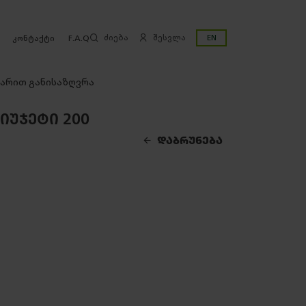
ძიება
შესვლა
EN
კონტაქტი
F.A.Q
ლარით განისაზღვრა
ᲘᲣᲯᲔᲢᲘ 200
ᲓᲐᲑᲠᲣᲜᲔᲑᲐ
ᲒᲐᲓᲛᲝᲬᲔᲠᲐ