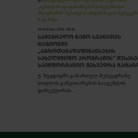
24 ᲘᲕᲚᲘᲡᲘ, 2026 - 06:56
ᲡᲐᲛᲔᲒᲠᲔᲚᲝ-ᲖᲔᲛᲝ ᲡᲕᲐᲜᲔᲗᲘᲡ
ᲠᲔᲒᲘᲝᲜᲨᲘ
„ᲐᲒᲠᲝᲗᲐᲜᲐᲓᲐᲤᲘᲜᲐᲜᲡᲔᲑᲘᲡ
ᲡᲐᲮᲔᲚᲛᲬᲘᲤᲝ ᲞᲠᲝᲒᲠᲐᲛᲘᲡ“ ᲨᲔᲡᲐᲮᲔ
ᲡᲐᲘᲜᲤᲝᲠᲛᲐᲪᲘᲝ ᲨᲔᲮᲕᲔᲓᲠᲐ ᲩᲐᲢᲐᲠ
ქ. ზუგდიდში გამართულ შეხვედრაზე
სოფლის განვითარების სააგენტოს
დირექტორის...