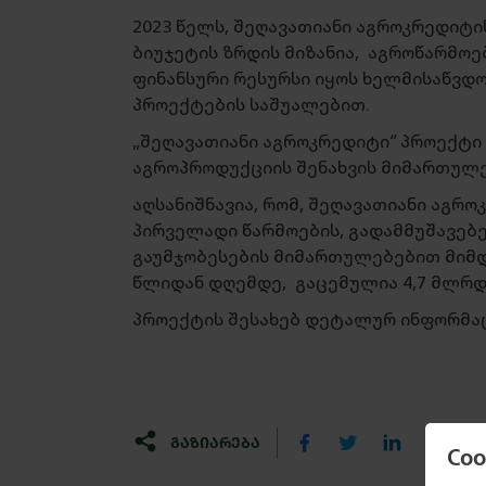
2023 წელს, შეღავათიანი აგროკრედიტი
ბიუჯეტის ზრდის მიზანია, აგროწარმო
ფინანსური რესურსი იყოს ხელმისაწვდ
პროექტების საშუალებით.
„შეღავათიანი აგროკრედიტი“ პროექტი
აგროპროდუქციის შენახვის მიმართულ
აღსანიშნავია, რომ, შეღავათიანი აგრ
პირველადი წარმოების, გადამმუშავებ
გაუმჯობესების მიმართულებებით მიმ
წლიდან დღემდე, გაცემულია 4,7 მლრდ
პროექტის შესახებ დეტალურ ინფორმა
ᲒᲐᲖᲘᲐᲠᲔᲑᲐ
Co