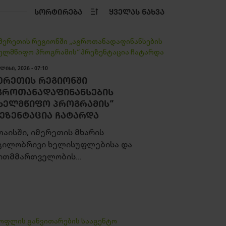
ᲡᲝᲠᲢᲘᲠᲔᲑᲐ
ᲧᲕᲔᲚᲐᲡ ᲜᲐᲮᲕᲐ
ᲚᲘᲡᲘ, 2026 - 07:10
ᲔᲠᲔᲗᲘᲡ ᲠᲔᲒᲘᲝᲜᲨᲘ
ᲒᲠᲝᲗᲐᲜᲐᲓᲐᲤᲘᲜᲐᲜᲡᲔᲑᲘᲡ
ᲮᲔᲚᲛᲬᲘᲤᲝ ᲞᲠᲝᲒᲠᲐᲛᲘᲡ“
ᲔᲖᲔᲜᲢᲐᲪᲘᲐ ᲩᲐᲢᲐᲠᲓᲐ
თაისში, იმერეთის მხარის
გილობრივი ხელისუფლებისა და
ითმმართველობის...