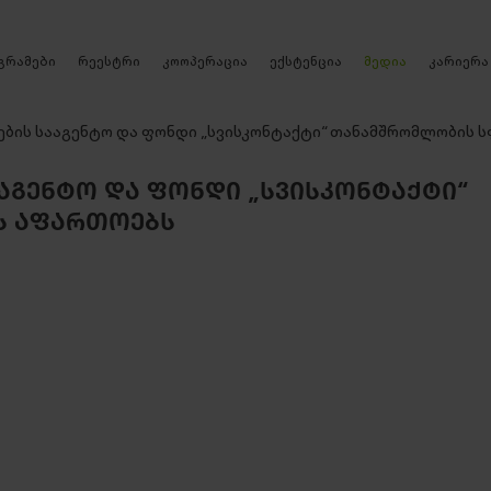
რეესტრი
გრამები
კოოპერაცია
ექსტენცია
მედია
კარიერა
ბის სააგენტო და ფონდი „სვისკონტაქტი“ თანამშრომლობის 
ᲐᲒᲔᲜᲢᲝ ᲓᲐ ᲤᲝᲜᲓᲘ „ᲡᲕᲘᲡᲙᲝᲜᲢᲐᲥᲢᲘ“
Ს ᲐᲤᲐᲠᲗᲝᲔᲑᲡ
ᲒᲐ