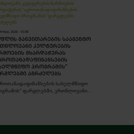
ᲚᲘᲡᲘ, 2026 - 13:08
ᲤᲚᲘᲡ ᲒᲐᲜᲕᲘᲗᲐᲠᲔᲑᲘᲡ ᲡᲐᲐᲒᲔᲜᲢᲝ
ᲗᲬᲚᲝᲕᲐᲜᲘ ᲙᲣᲚᲢᲣᲠᲔᲑᲘᲡ
ᲠᲛᲝᲔᲑᲘᲡ ᲛᲮᲐᲠᲓᲐᲭᲔᲠᲐᲡ
ᲒᲠᲝᲗᲐᲜᲐᲓᲐᲤᲘᲜᲐᲜᲡᲔᲑᲘᲡ
ᲮᲔᲚᲛᲬᲘᲤᲝ ᲞᲠᲝᲒᲠᲐᲛᲘᲡ”
ᲠᲒᲚᲔᲑᲨᲘ ᲐᲒᲠᲫᲔᲚᲔᲑᲡ
გროთანადაფინანსების სახელმწიფო
ოგრამის“ ფარგლებში, ერთწლოვანი...