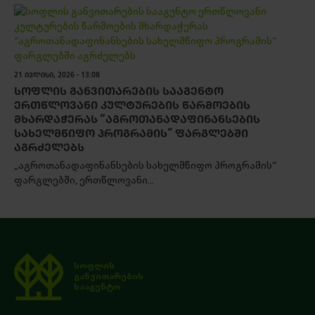
21 ᲘᲕᲚᲘᲡᲘ, 2026 - 13:08
ᲡᲝᲤᲚᲘᲡ ᲒᲐᲜᲕᲘᲗᲐᲠᲔᲑᲘᲡ ᲡᲐᲐᲒᲔᲜᲢᲝ
ᲔᲠᲗᲬᲚᲝᲕᲐᲜᲘ ᲙᲣᲚᲢᲣᲠᲔᲑᲘᲡ ᲬᲐᲠᲛᲝᲔᲑᲘᲡ
ᲛᲮᲐᲠᲓᲐᲭᲔᲠᲐᲡ “ᲐᲒᲠᲝᲗᲐᲜᲐᲓᲐᲤᲘᲜᲐᲜᲡᲔᲑᲘᲡ
ᲡᲐᲮᲔᲚᲛᲬᲘᲤᲝ ᲞᲠᲝᲒᲠᲐᲛᲘᲡ” ᲤᲐᲠᲒᲚᲔᲑᲨᲘ
ᲐᲒᲠᲫᲔᲚᲔᲑᲡ
„აგროთანადაფინანსების სახელმწიფო პროგრამის“
ფარგლებში, ერთწლოვანი...
სოფლის
განვითარების
სააგენტო